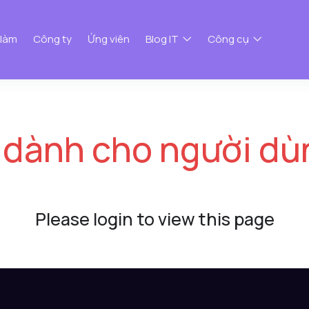
 làm
Công ty
Ứng viên
Blog IT
Công cụ
 dành cho người dù
Please login to view this page