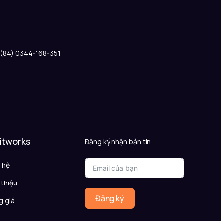
: (84) 0344-168-351
 itworks
Đăng ký nhận bản tin
n hệ
 thiệu
Đăng ký
g giá
Q