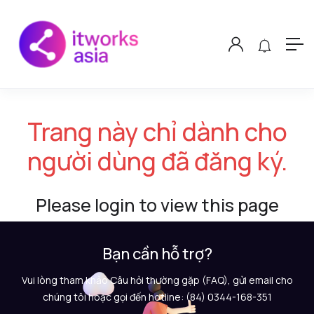
Trang này chỉ dành cho
người dùng đã đăng ký.
Please login to view this page
Bạn cần hỗ trợ?
Vui lòng tham khảo Câu hỏi thường gặp (FAQ), gửi email cho
chúng tôi hoặc gọi đến hotline: (84) 0344-168-351