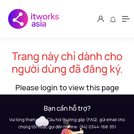
Trang này chỉ dành cho
người dùng đã đăng ký.
Please login to view this page
Bạn cần hỗ trợ?
Vui lòng tham khảo Câu hỏi thường gặp (FAQ), gửi email cho
chúng tôi hoặc gọi đến hotline: (84) 0344-168-351