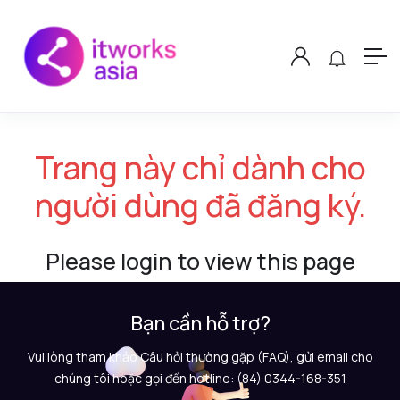
Trang này chỉ dành cho
người dùng đã đăng ký.
Please login to view this page
Bạn cần hỗ trợ?
Vui lòng tham khảo Câu hỏi thường gặp (FAQ), gửi email cho
chúng tôi hoặc gọi đến hotline: (84) 0344-168-351