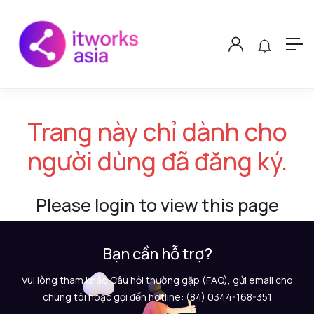
Trang này chỉ dành cho
người dùng đã đăng ký.
Please login to view this page
Bạn cần hỗ trợ?
Vui lòng tham khảo Câu hỏi thường gặp (FAQ), gửi email cho
chúng tôi hoặc gọi đến hotline: (84) 0344-168-351