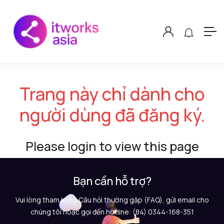
Trang này chỉ dành cho
người dùng đã đăng ký.
Please login to view this page
Bạn cần hỗ trợ?
Vui lòng tham khảo Câu hỏi thường gặp (FAQ), gửi email cho
chúng tôi hoặc gọi đến hotline: (84) 0344-168-351