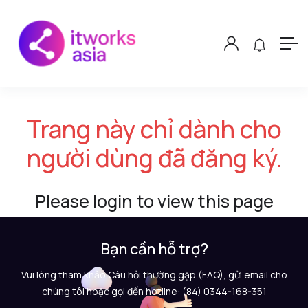
Trang này chỉ dành cho
người dùng đã đăng ký.
Please login to view this page
Bạn cần hỗ trợ?
Vui lòng tham khảo Câu hỏi thường gặp (FAQ), gửi email cho
chúng tôi hoặc gọi đến hotline: (84) 0344-168-351