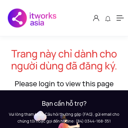
Trang này chỉ dành cho
người dùng đã đăng ký.
Please login to view this page
Bạn cần hỗ trợ?
Vui lòng tham khảo Câu hỏi thường gặp (FAQ), gửi email cho
chúng tôi hoặc gọi đến hotline: (84) 0344-168-351