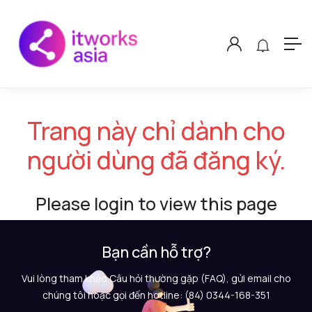
Trang này chỉ dành cho
người dùng đã đăng ký.
Please login to view this page
Bạn cần hỗ trợ?
Vui lòng tham khảo Câu hỏi thường gặp (FAQ), gửi email cho
chúng tôi hoặc gọi đến hotline: (84) 0344-168-351