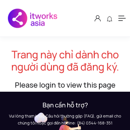
Trang này chỉ dành cho
người dùng đã đăng ký.
Please login to view this page
Bạn cần hỗ trợ?
Vui lòng tham khảo Câu hỏi thường gặp (FAQ), gửi email cho
chúng tôi hoặc gọi đến hotline: (84) 0344-168-351