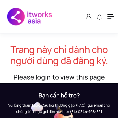
Trang này chỉ dành cho
người dùng đã đăng ký.
Please login to view this page
Bạn cần hỗ trợ?
Vui lòng tham khảo Câu hỏi thường gặp (FAQ), gửi email cho
chúng tôi hoặc gọi đến hotline: (84) 0344-168-351