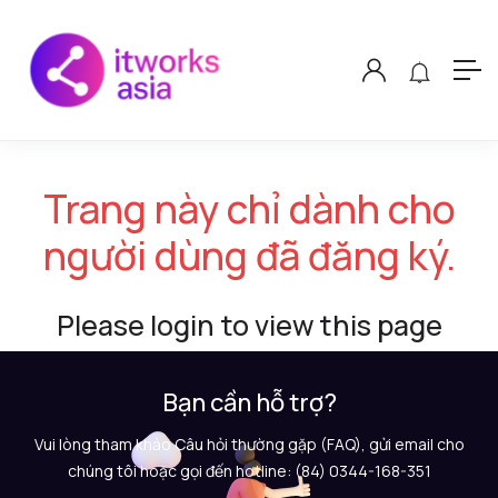
Trang này chỉ dành cho
người dùng đã đăng ký.
Please login to view this page
Bạn cần hỗ trợ?
Vui lòng tham khảo Câu hỏi thường gặp (FAQ), gửi email cho
chúng tôi hoặc gọi đến hotline: (84) 0344-168-351