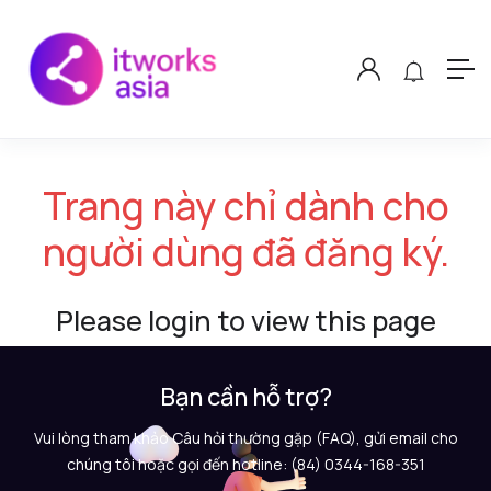
Trang này chỉ dành cho
người dùng đã đăng ký.
Please login to view this page
Bạn cần hỗ trợ?
Vui lòng tham khảo Câu hỏi thường gặp (FAQ), gửi email cho
chúng tôi hoặc gọi đến hotline: (84) 0344-168-351