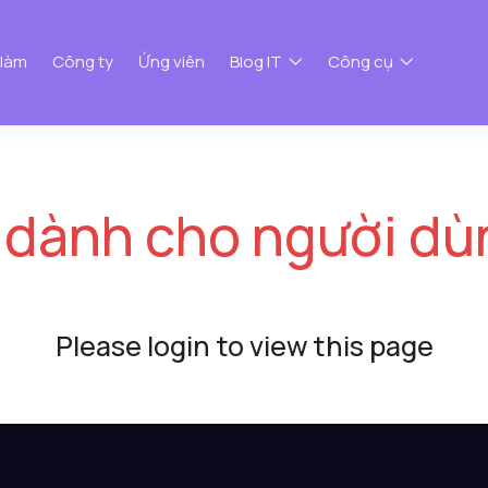
 làm
Công ty
Ứng viên
Blog IT
Công cụ
 dành cho người dù
Please login to view this page