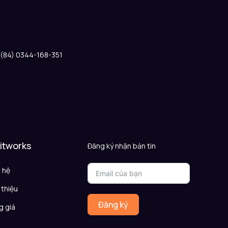
: (84) 0344-168-351
 itworks
Đăng ký nhận bản tin
n hệ
 thiệu
Đăng ký
g giá
Q