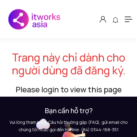
Trang này chỉ dành cho
người dùng đã đăng ký.
Please login to view this page
Bạn cần hỗ trợ?
Vui lòng tham khảo Câu hỏi thường gặp (FAQ), gửi email cho
chúng tôi hoặc gọi đến hotline: (84) 0344-168-351