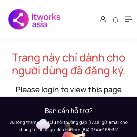
Trang này chỉ dành cho
người dùng đã đăng ký.
Please login to view this page
Bạn cần hỗ trợ?
Vui lòng tham khảo Câu hỏi thường gặp (FAQ), gửi email cho
chúng tôi hoặc gọi đến hotline: (84) 0344-168-351