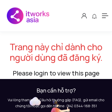
Trang này chỉ dành cho
người dùng đã đăng ký.
Please login to view this page
Bạn cần hỗ trợ?
Vui lòng tham khảo Câu hỏi thường gặp (FAQ), gửi email cho
chúng tôi hoặc gọi đến hotline: (84) 0344-168-351