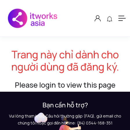
Trang này chỉ dành cho
người dùng đã đăng ký.
Please login to view this page
Bạn cần hỗ trợ?
Vui lòng tham khảo Câu hỏi thường gặp (FAQ), gửi email cho
chúng tôi hoặc gọi đến hotline: (84) 0344-168-351