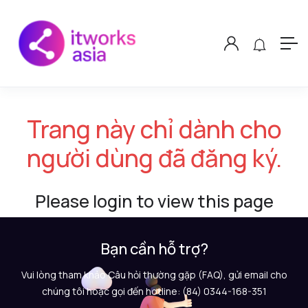
Trang này chỉ dành cho
người dùng đã đăng ký.
Please login to view this page
Bạn cần hỗ trợ?
Vui lòng tham khảo Câu hỏi thường gặp (FAQ), gửi email cho
chúng tôi hoặc gọi đến hotline: (84) 0344-168-351