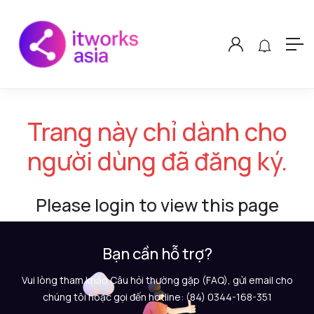
Trang này chỉ dành cho
người dùng đã đăng ký.
Please login to view this page
Bạn cần hỗ trợ?
Vui lòng tham khảo Câu hỏi thường gặp (FAQ), gửi email cho
chúng tôi hoặc gọi đến hotline: (84) 0344-168-351