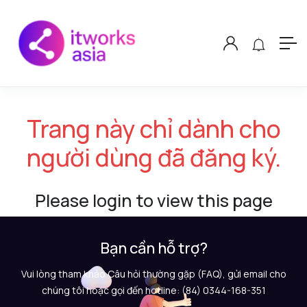
Trang này chỉ dành cho
người dùng đã đăng ký.
Please login to view this page
Bạn cần hỗ trợ?
Vui lòng tham khảo Câu hỏi thường gặp (FAQ), gửi email cho
chúng tôi hoặc gọi đến hotline: (84) 0344-168-351