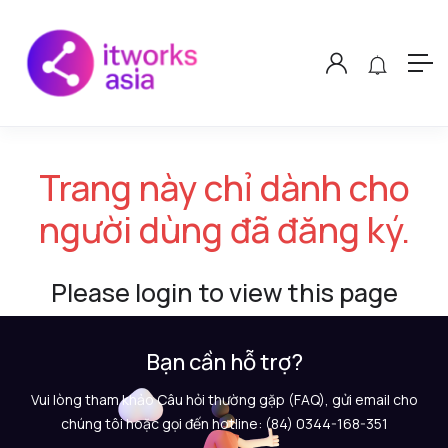
Trang này chỉ dành cho
người dùng đã đăng ký.
Please login to view this page
Bạn cần hỗ trợ?
Vui lòng tham khảo Câu hỏi thường gặp (FAQ), gửi email cho
chúng tôi hoặc gọi đến hotline: (84) 0344-168-351