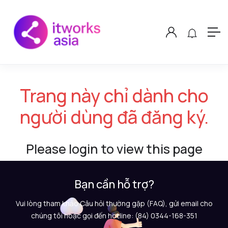
Trang này chỉ dành cho
người dùng đã đăng ký.
Please login to view this page
Bạn cần hỗ trợ?
Vui lòng tham khảo Câu hỏi thường gặp (FAQ), gửi email cho
chúng tôi hoặc gọi đến hotline: (84) 0344-168-351