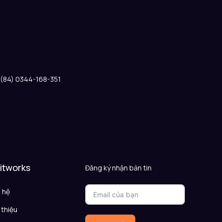
: (84) 0344-168-351
 itworks
Đăng ký nhận bản tin
n hệ
 thiệu