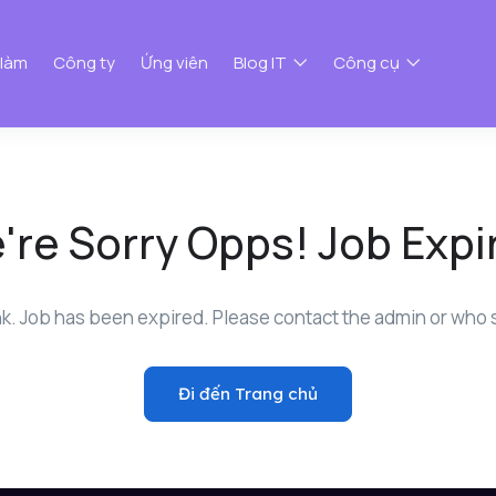
 làm
Công ty
Ứng viên
Blog IT
Công cụ
're Sorry Opps! Job Expi
nk. Job has been expired. Please contact the admin or who s
Đi đến Trang chủ