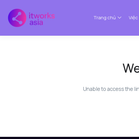
Trang chủ
Việc
We
Unable to access the li