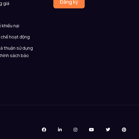
Đăng ký
g giá
Q
ý khiếu nại
 chế hoạt động
ả thuận sử dụng
Chính sách bảo
t