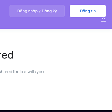
Đăng nhập
/
Đăng ký
Đăng tin
red
hared the link with you.