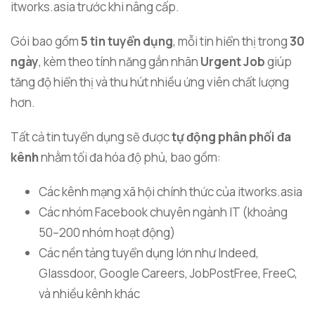
itworks.asia trước khi nâng cấp.
Gói bao gồm
5 tin tuyển dụng
, mỗi tin hiển thị trong
30
ngày
, kèm theo tính năng gắn nhãn
Urgent Job
giúp
tăng độ hiển thị và thu hút nhiều ứng viên chất lượng
hơn.
Tất cả tin tuyển dụng sẽ được
tự động phân phối đa
kênh
nhằm tối đa hóa độ phủ, bao gồm:
Các kênh mạng xã hội chính thức của itworks.asia
Các nhóm Facebook chuyên ngành IT (khoảng
50–200 nhóm hoạt động)
Các nền tảng tuyển dụng lớn như Indeed,
Glassdoor, Google Careers, JobPostFree, FreeC,
và nhiều kênh khác