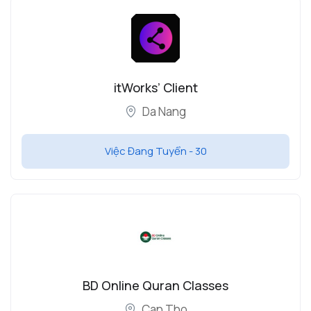
itWorks’ Client
Da Nang
Việc Đang Tuyển -
30
BD Online Quran Classes
Can Tho