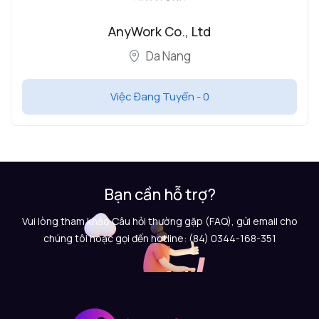
AnyWork Co., Ltd
Da Nang
Việc Đang Tuyển -
0
Bạn cần hỗ trợ?
Vui lòng tham khảo Câu hỏi thường gặp (FAQ), gửi email cho
chúng tôi hoặc gọi đến hotline: (84) 0344-168-351