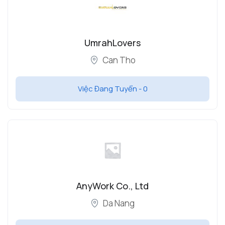
UmrahLovers
Can Tho
Việc Đang Tuyển -
0
AnyWork Co., Ltd
Da Nang