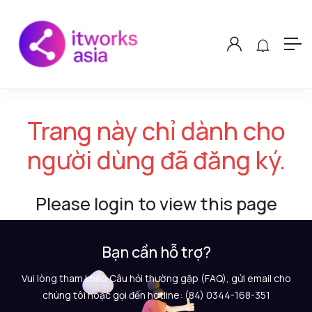
Trang này chỉ dành cho
người dùng đã đăng ký.
Please login to view this page
Bạn cần hỗ trợ?
Vui lòng tham khảo Câu hỏi thường gặp (FAQ), gửi email cho
chúng tôi hoặc gọi đến hotline: (84) 0344-168-351