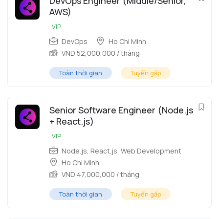
DevOps Engineer (Middle/Senior,
AWS)
VIP
DevOps
Ho Chi Minh
VND
52,000,000
/ tháng
Toàn thời gian
Tuyển gấp
Senior Software Engineer (Node.js
+ React.js)
VIP
Node.js
,
React.js
,
Web Development
Ho Chi Minh
VND
47,000,000
/ tháng
Toàn thời gian
Tuyển gấp