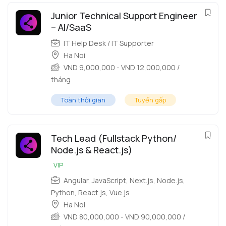
Junior Technical Support Engineer
– AI/SaaS
IT Help Desk / IT Supporter
Ha Noi
VND
9,000,000
-
VND
12,000,000
/
tháng
Toàn thời gian
Tuyển gấp
Tech Lead (Fullstack Python/
Node.js & React.js)
VIP
Angular
,
JavaScript
,
Next.js
,
Node.js
,
Python
,
React.js
,
Vue.js
Ha Noi
VND
80,000,000
-
VND
90,000,000
/